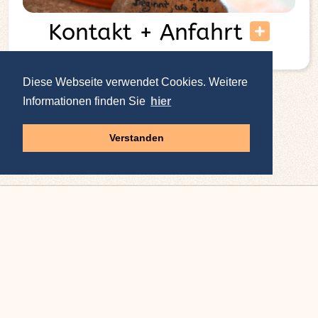
Kontakt + Anfahrt
Diese Webseite verwendet Cookies. Weitere
Informationen finden Sie
hier
Impressum
|
Datenschutz
|
AGBs
|
More
Verstanden