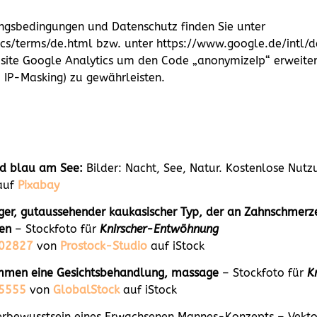
ngsbedingungen und Datenschutz finden Sie unter
s/terms/de.html bzw. unter https://www.google.de/intl/de/
bsite Google Analytics um den Code „anonymizeIp“ erweite
 IP-Masking) zu gewährleisten.
nd blau am See:
Bilder: Nacht, See, Natur. Kostenlose Nutz
auf
Pixabay
nger, gutaussehender kaukasischer Typ, der an Zahnschmerz
en
– Stockfoto für
Knirscher-Entwöhnung
402827
von
Prostock-Studio
auf iStock
ommen eine Gesichtsbehandlung, massage
– Stockfoto für
K
05555
von
GlobalStock
auf iStock
erbewusstsein eines Erwachsenen Mannes-Konzepts – Vektor