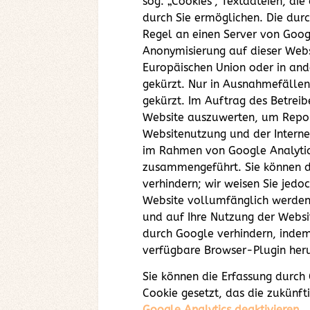
sog. „Cookies“, Textdateien, d
durch Sie ermöglichen. Die dur
Regel an einen Server von Googl
Anonymisierung auf dieser Webs
Europäischen Union oder in an
gekürzt. Nur in Ausnahmefällen
gekürzt. Im Auftrag des Betrei
Website auszuwerten, um Repor
Websitenutzung und der Interne
im Rahmen von Google Analytic
zusammengeführt. Sie können di
verhindern; wir weisen Sie jedo
Website vollumfänglich werden 
und auf Ihre Nutzung der Websit
durch Google verhindern, indem
verfügbare Browser-Plugin heru
Sie können die Erfassung durch 
Cookie gesetzt, das die zukünft
Google Analytics deaktivieren