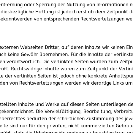
 Entfernung oder Sperrung der Nutzung von Informationen 
 diesbezügliche Haftung ist jedoch erst ab dem Zeitpunkt d
Bekanntwerden von entsprechenden Rechtsverletzungen wer
externen Webseiten Dritter, auf deren Inhalte wir keinen E
ch keine Gewähr übernehmen. Für die Inhalte der verlinkten 
ten verantwortlich. Die verlinkten Seiten wurden zum Zeitp
ft. Rechtswidrige Inhalte waren zum Zeitpunkt der Verlink
e der verlinkten Seiten ist jedoch ohne konkrete Anhaltspu
den von Rechtsverletzungen werden wir derartige Links um
rstellten Inhalte und Werke auf diesen Seiten unterliegen 
e gekennzeichnet. Die Vervielfältigung, Bearbeitung, Verbrei
berrechtes bedürfen der schriftlichen Zustimmung des jewei
ite sind nur für den privaten, nicht kommerziellen Gebrauc
emüht, stets die Urheberrechte anderer zu beachten bzw. auf