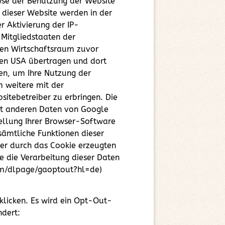
lyse der Benutzung der Website
 dieser Website werden in der
r Aktivierung der IP-
 Mitgliedstaaten der
en Wirtschaftsraum zuvor
den USA übertragen und dort
zen, um Ihre Nutzung der
 weitere mit der
itebetreiber zu erbringen. Die
it anderen Daten von Google
ellung Ihrer Browser-Software
 sämtliche Funktionen dieser
er durch das Cookie erzeugten
e die Verarbeitung dieser Daten
com/dlpage/gaoptout?hl=de)
klicken. Es wird ein Opt-Out-
ndert: