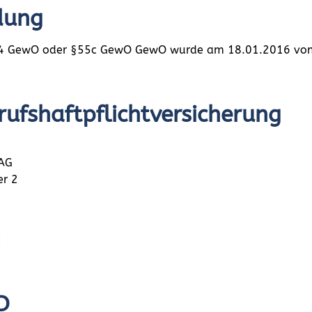
dung
14 GewO oder §55c GewO GewO wurde am 18.01.2016 von fo
fs­haftpflicht­versicherung
 AG
er 2
:
D