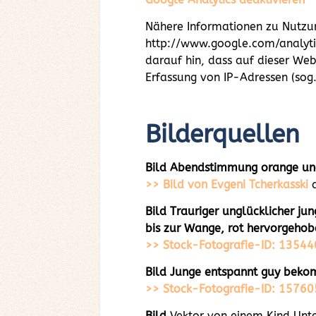
Nähere Informationen zu Nutzu
http://www.google.com/analytic
darauf hin, dass auf dieser We
Erfassung von IP-Adressen (sog.
Bilderquellen
Bild Abendstimmung orange u
>> Bild von Evgeni Tcherkasski
Bild Trauriger unglücklicher ju
bis zur Wange, rot hervorgehob
>> Stock-Fotografie-ID: 1354
Bild Junge entspannt guy bek
>> Stock-Fotografie-ID: 1576
Bild
Vektor von einem Kind Unt